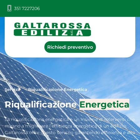
351 7227206
Richiedi preventivo
Riqualificazione Energetica
Servizi
Riqualificazione Energetica
Riqualificazione
Energetica
La riqualificazione energetica è un insieme di interventi che
mirano a migliorare l’efficienza energetica di un edificio.
Galtarossa offre questo servizio garantendo efficienza e alte
prestazioni.